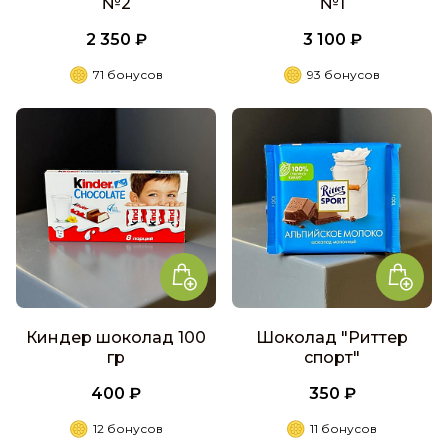
№2
№1
2 350 ₽
3 100 ₽
71 бонусов
93 бонусов
Киндер шоколад 100
Шоколад "Риттер
гр
спорт"
400 ₽
350 ₽
12 бонусов
11 бонусов