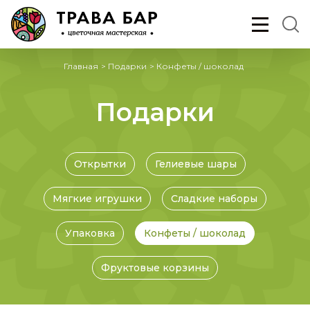
Главная
>
Подарки
>
Конфеты / шоколад
Подарки
Открытки
Гелиевые шары
Мягкие игрушки
Сладкие наборы
Упаковка
Конфеты / шоколад
Фруктовые корзины