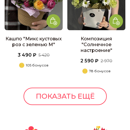
Кашпо "Микс кустовых
Композиция
роз с зеленью М"
"Солнечное
настроение"
3 490 ₽
5 420
2 590 ₽
2 970
105 бонусов
78 бонусов
ПОКАЗАТЬ ЕЩЁ