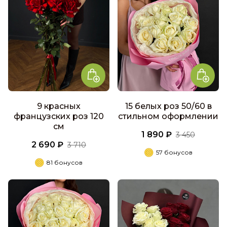
9 красных
15 белых роз 50/60 в
французских роз 120
стильном оформлении
см
1 890 ₽
3 450
2 690 ₽
3 710
57 бонусов
81 бонусов