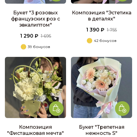
Букет "3 розовых
Композиция "Эстетика
французских роз с
в деталях"
эвкалиптом"
1 390 ₽
1 755
1 290 ₽
1 695
42 бонусов
39 бонусов
Композиция
Букет "Трепетная
"Фисташковая мечта"
нежность S"