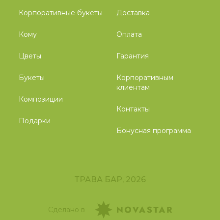
Корпоративные букеты
Доставка
Кому
Оплата
Цветы
Гарантия
Букеты
Корпоративным
клиентам
Композиции
Контакты
Подарки
Бонусная программа
ТРАВА БАР, 2026
Сделано в