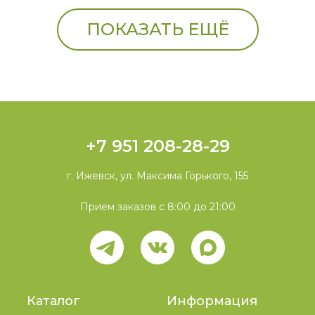
ПОКАЗАТЬ ЕЩЁ
+7 951 208-28-29
г. Ижевск, ул. Максима Горького, 155
Прием заказов с 8:00 до 21:00
Каталог
Информация