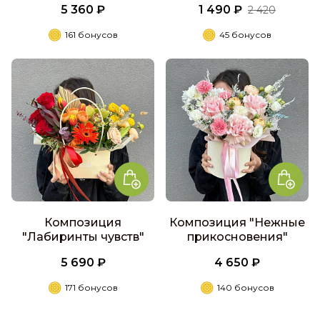
5 360 ₽
1 490 ₽
2 420
161 бонусов
45 бонусов
Композиция
Композиция "Нежные
"Лабиринты чувств"
прикосновения"
5 690 ₽
4 650 ₽
171 бонусов
140 бонусов