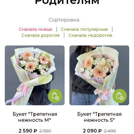
Родителям
Сортировка:
|
|
Сначала новые
Сначала популярные
|
Сначала дорогие
Сначала недорогие
Букет "Трепетная
Букет "Трепетная
нежность M"
нежность S"
2 590 ₽
2 090 ₽
2 930
2 490