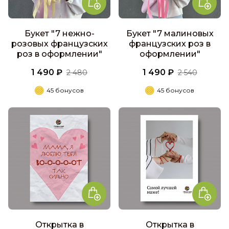
Букет "7 нежно-
Букет "7 малиновых
розовых французских
французских роз в
роз в оформлении"
оформлении"
1 490 ₽
1 490 ₽
2 480
2 540
45 бонусов
45 бонусов
Открытка в
Открытка в