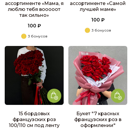
ассортименте «Мама, я
ассортименте «Самой
люблю тебя вооооот
лучшей маме»
так сильно»
100 ₽
100 ₽
3 бонусов
3 бонусов
15 бордовых
Букет "7 красных
французских роз
французских роз в
100/110 см под ленту
оформлении"