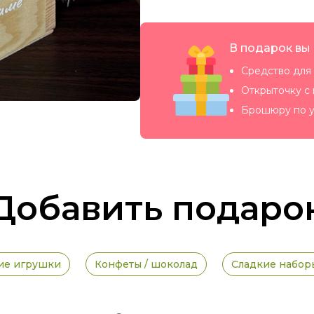
В подарок вы
Средство для 
Открыточку с
Брошюру по у
Добавить подаро
ие игрушки
Конфеты / шоколад
Сладкие набор