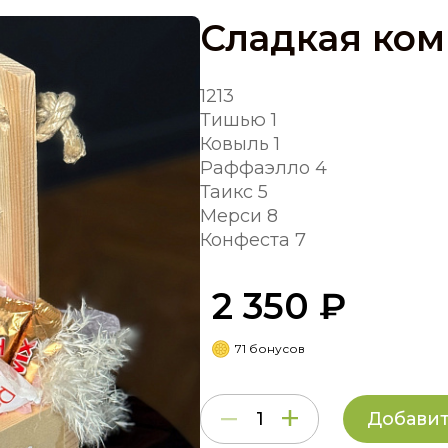
Сладкая ко
1213
Тишью 1
Ковыль 1
Раффаэлло 4
Таикс 5
Мерси 8
Конфеста 7
2 350 ₽
71 бонусов
Добавит