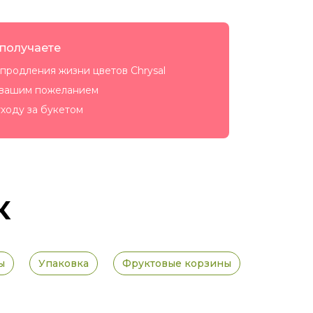
 получаете
продления жизни цветов Chrysal
 вашим пожеланием
ходу за букетом
к
ы
Упаковка
Фруктовые корзины