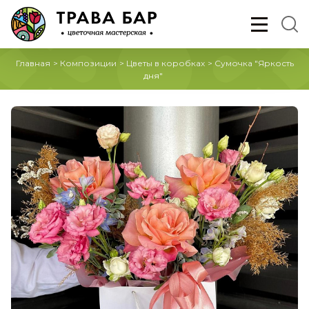
Главная
>
Композиции
>
Цветы в коробках
>
Сумочка "Яркость
дня"