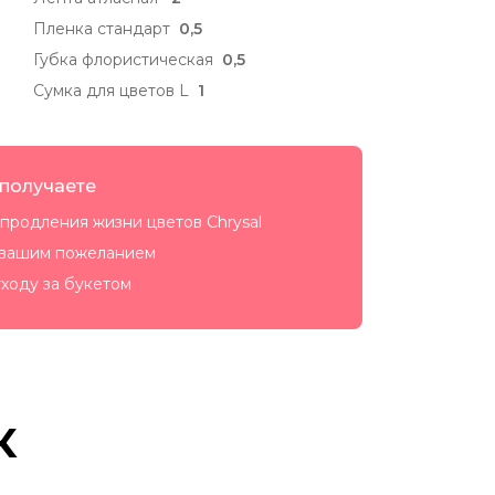
Пленка стандарт
0,5
Губка флористическая
0,5
Сумка для цветов L
1
 получаете
продления жизни цветов Chrysal
 вашим пожеланием
ходу за букетом
к