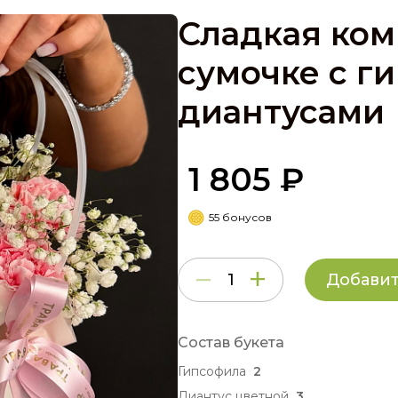
Сладкая ком
сумочке с г
диантусами
1 805 ₽
55 бонусов
Добавит
Состав букета
Гипсофила
2
Диантус цветной
3