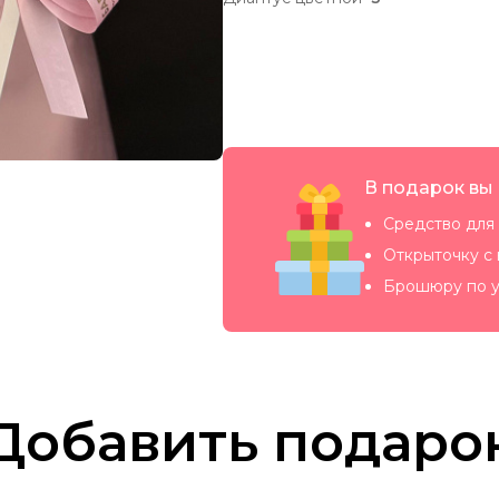
В подарок вы
Средство для 
Открыточку с
Брошюру по у
Добавить подаро