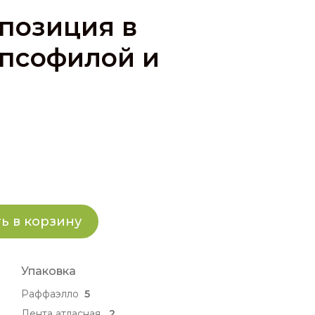
позиция в
ипсофилой и
ь в корзину
Упаковка
Раффаэлло
5
Лента атласная
2