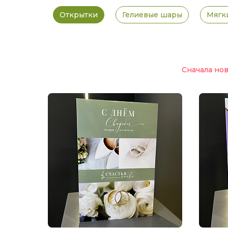
Открытки
Гелиевые шары
Мягк
Сначала но