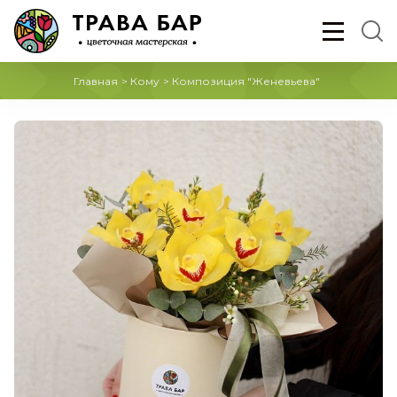
Главная
>
Кому
>
Композиция "Женевьева"