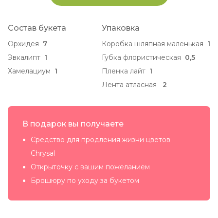
Состав букета
Упаковка
Орхидея
7
Коробка шляпная маленькая
1
Эвкалипт
1
Губка флористическая
0,5
Хамелациум
1
Пленка лайт
1
Лента атласная
2
В подарок вы получаете
Средство для продления жизни цветов
Chrysal
Открыточку с вашим пожеланием
Брошюру по уходу за букетом