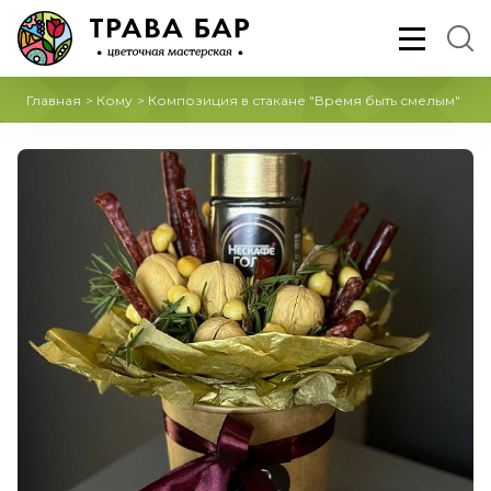
Главная
>
Кому
>
Композиция в стакане "Время быть смелым"