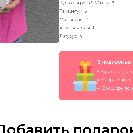
Кустовая роза 50/60 см
3
Танацетум
5
Молюцелла
1
Альстромерия
1
Лагурус
4
В подарок вы
Средство для 
Открыточку с
Брошюру по у
Добавить подаро