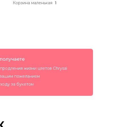
Корзина маленькая
1
 получаете
продления жизни цветов Chrysal
 вашим пожеланием
ходу за букетом
к