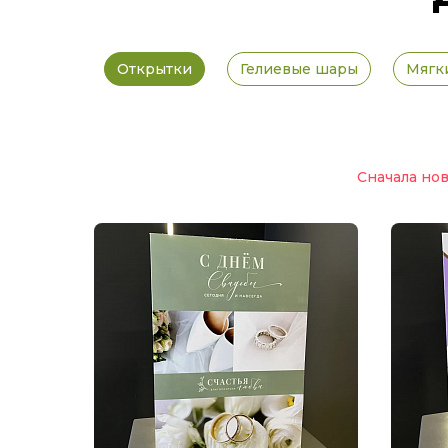
Открытки
Гелиевые шары
Мягк
Сначала но