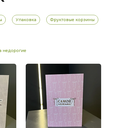
ы
Упаковка
Фруктовые корзины
а недорогие
Открыт