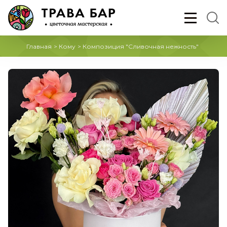
Главная
>
Кому
>
Композиция "Сливочная нежность"