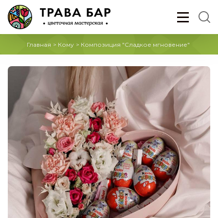
Главная
>
Кому
>
Композиция "Сладкое мгновение"