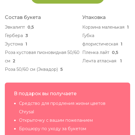
Состав букета
Упаковка
Эвкалипт
0,5
Корзина маленькая
1
Гербера
3
Губка
Эустома
1
флористическая
1
Роза кустовая пионовидная 50/60
Пленка лайт
0,5
см
2
Лента атласная
1
Роза 50/60 см (Эквадор)
5
В подарок вы получаете
Средство для продления жизни цветов
Chrysal
Открыточку с вашим пожеланием
Брошюру по уходу за букетом