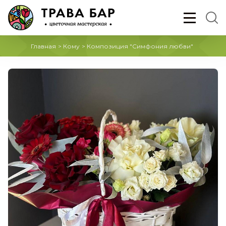
Главная
>
Кому
>
Композиция "Симфония любви"