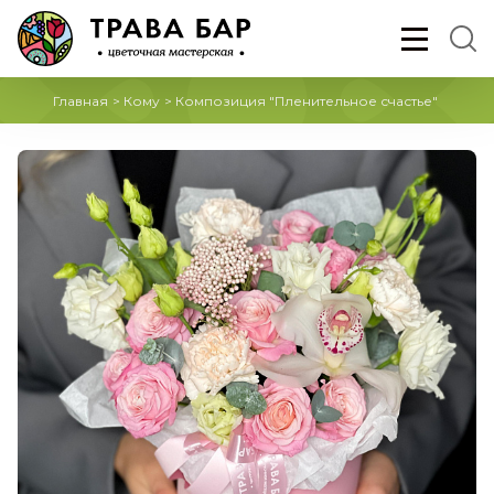
Главная
>
Кому
>
Композиция "Пленительное счастье"