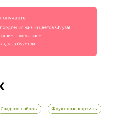
 получаете
продления жизни цветов Chrysal
 вашим пожеланием
ходу за букетом
к
Сладкие наборы
Фруктовые корзины