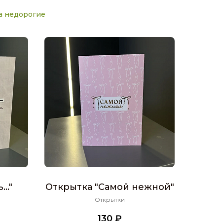
а недорогие
Открыт
.."
Открытка "Самой нежной"
Открытки
130 ₽