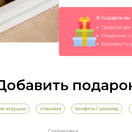
В подарок вы
Средство для 
Открыточку с
Брошюру по у
Добавить подаро
ие игрушки
Упаковка
Конфеты / шоколад
Сортировка: