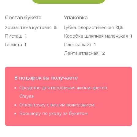
Состав букета
Упаковка
Хризантема кустовая
5
Губка флористическая
0,5
Писташ
1
Коробка шляпная маленькая
1
Гениста
1
Пленка лайт
1
Лента атласная
2
В подарок вы получаете
Средство для продления жизни цветов
Chrysal
Открыточку с вашим пожеланием
Брошюру по уходу за букетом