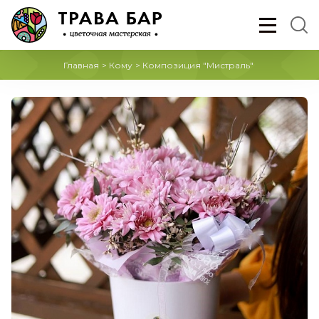
Главная
>
Кому
>
Композиция "Мистраль"