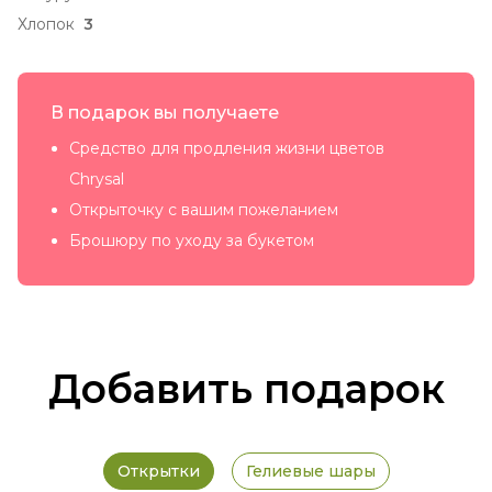
Хлопок
3
В подарок вы получаете
Средство для продления жизни цветов
Chrysal
Открыточку с вашим пожеланием
Брошюру по уходу за букетом
Добавить подарок
Открытки
Гелиевые шары