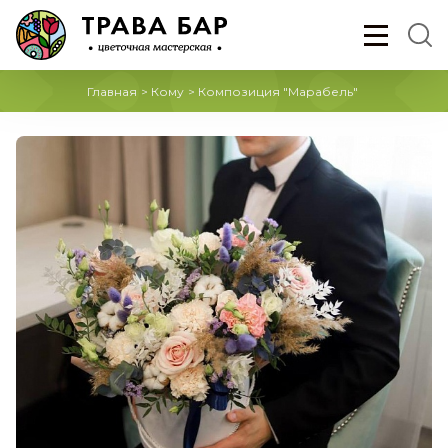
Главная
>
Кому
>
Композиция "Марабель"