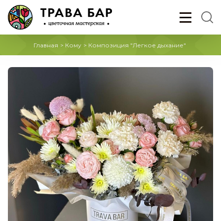
Главная
>
Кому
>
Композиция "Легкое дыхание"