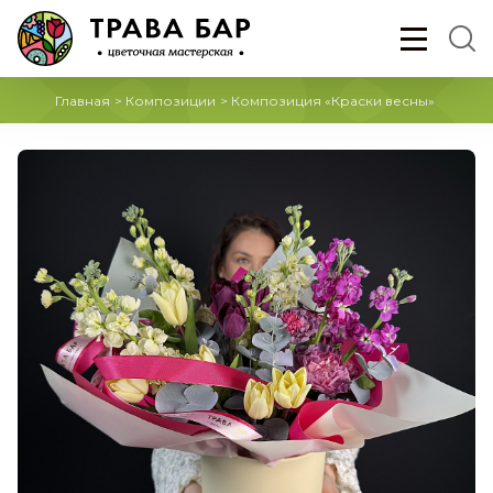
Главная
>
Композиции
>
Композиция «Краски весны»