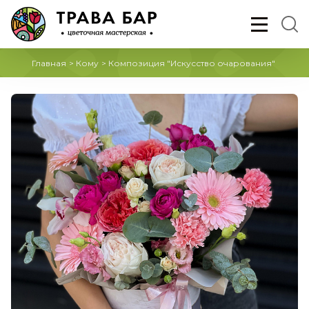
Главная
>
Кому
>
Композиция "Искусство очарования"