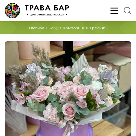
Главная
>
Кому
>
Композиция "Гресия"