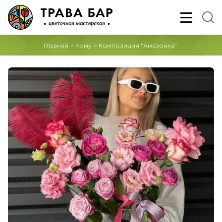
Главная
>
Кому
>
Композиция "Амазонка"