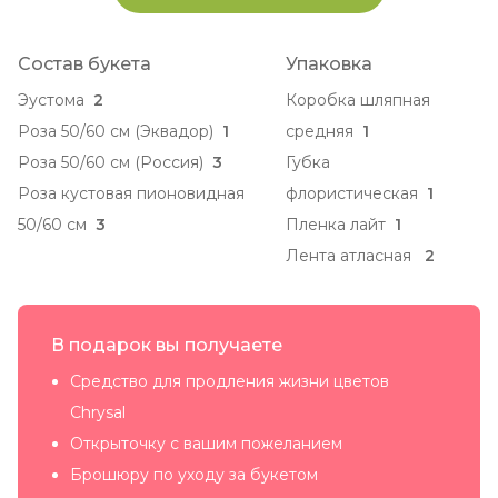
Состав букета
Упаковка
Эустома
2
Коробка шляпная
Роза 50/60 см (Эквадор)
1
средняя
1
Роза 50/60 см (Россия)
3
Губка
Роза кустовая пионовидная
флористическая
1
50/60 см
3
Пленка лайт
1
Лента атласная
2
В подарок вы получаете
Средство для продления жизни цветов
Chrysal
Открыточку с вашим пожеланием
Брошюру по уходу за букетом