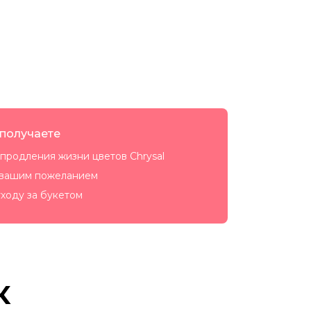
 получаете
продления жизни цветов Chrysal
 вашим пожеланием
ходу за букетом
к