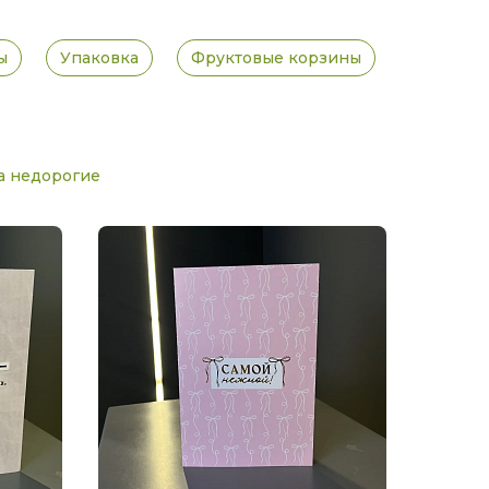
ы
Упаковка
Фруктовые корзины
а недорогие
Открыт