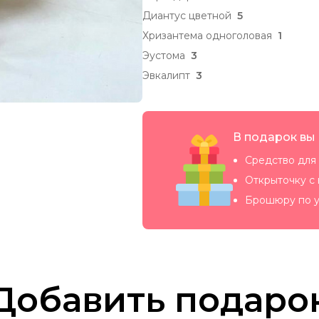
Диантус цветной
5
Хризантема одноголовая
1
Эустома
3
Эвкалипт
3
В подарок вы
Средство для 
Открыточку с
Брошюру по у
Добавить подаро