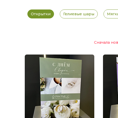
Открытки
Гелиевые шары
Мягк
Сначала но