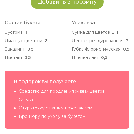
Добавить в корзину
Состав букета
Упаковка
Эустома
1
Сумка для цветов L
1
Диантус цветной
2
Лента брендированная
2
Эвкалипт
0,5
Губка флористическая
0,5
Писташ
0,5
Пленка лайт
0,5
В подарок вы получаете
Средство для продления жизни цветов
Chrysal
Открыточку с вашим пожеланием
Брошюру по уходу за букетом