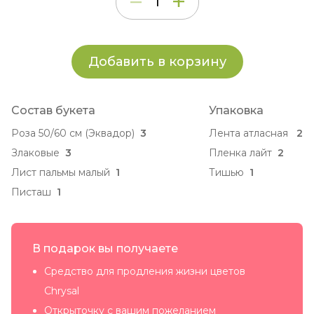
Добавить в корзину
Состав букета
Упаковка
Роза 50/60 см (Эквадор)
3
Лента атласная
2
Злаковые
3
Пленка лайт
2
Лист пальмы малый
1
Тишью
1
Писташ
1
В подарок вы получаете
Средство для продления жизни цветов
Chrysal
Открыточку с вашим пожеланием