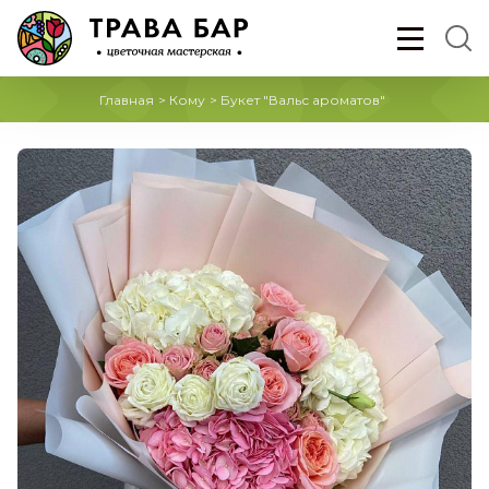
Главная
>
Кому
>
Букет "Вальс ароматов"