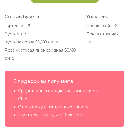
Состав букета
Упаковка
Гортензия
3
Пленка лайт
2
Эустома
3
Лента атласная
Кустовая роза 50/60 см
3
2
Роза кустовая пионовидная 50/60
см
5
В подарок вы получаете
Средство для продления жизни цветов
Chrysal
Открыточку с вашим пожеланием
Брошюру по уходу за букетом