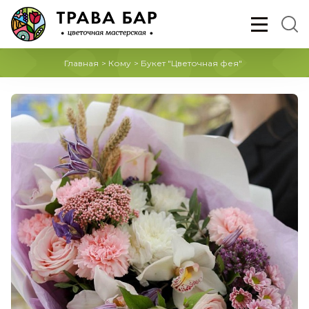
Главная
>
Кому
>
Букет "Цветочная фея"