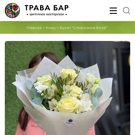
Главная
>
Кому
>
Букет "Сливочное безе"