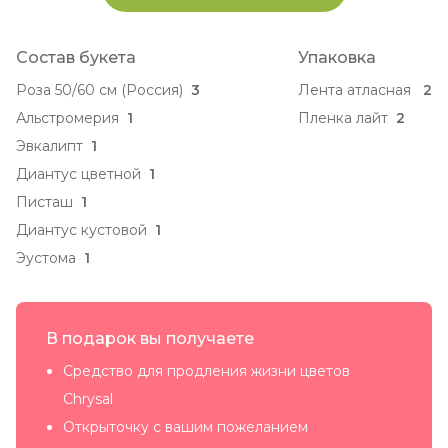
Состав букета
Упаковка
Роза 50/60 см (Россия)
3
Лента атласная
2
Альстромерия
1
Пленка лайт
2
Эвкалипт
1
Диантус цветной
1
Писташ
1
Диантус кустовой
1
Эустома
1
В подарок вы получаете
Средство для продления жизни цветов
Chrysal
Открыточку с вашим пожеланием