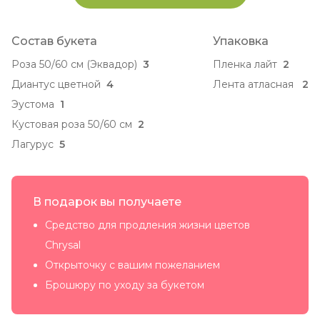
Состав букета
Упаковка
Роза 50/60 см (Эквадор)
3
Пленка лайт
2
Диантус цветной
4
Лента атласная
2
Эустома
1
Кустовая роза 50/60 см
2
Лагурус
5
В подарок вы получаете
Средство для продления жизни цветов
Chrysal
Открыточку с вашим пожеланием
Брошюру по уходу за букетом