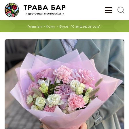
Главная
>
Кому
>
Букет "Симферополь"