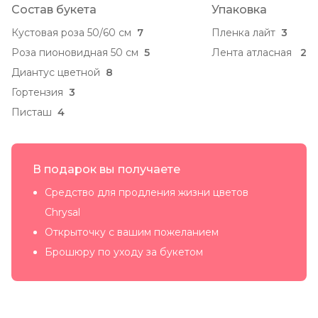
Состав букета
Упаковка
Кустовая роза 50/60 см
7
Пленка лайт
3
Роза пионовидная 50 см
5
Лента атласная
2
Диантус цветной
8
Гортензия
3
Писташ
4
В подарок вы получаете
Средство для продления жизни цветов
Chrysal
Открыточку с вашим пожеланием
Брошюру по уходу за букетом