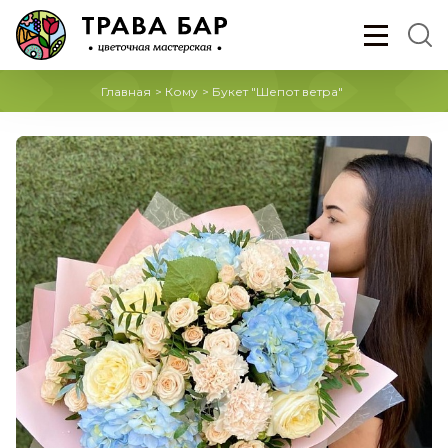
Главная
>
Кому
>
Букет "Шепот ветра"