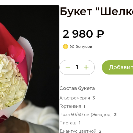
Букет "Шелк
2 980 ₽
90 бонусов
Добавит
Состав букета
Альстромерия
3
Гортензия
1
Роза 50/60 см (Эквадор)
3
Писташ
1
Диантус цветной
2