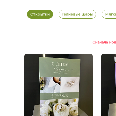
Открытки
Гелиевые шары
Мягк
Сначала но