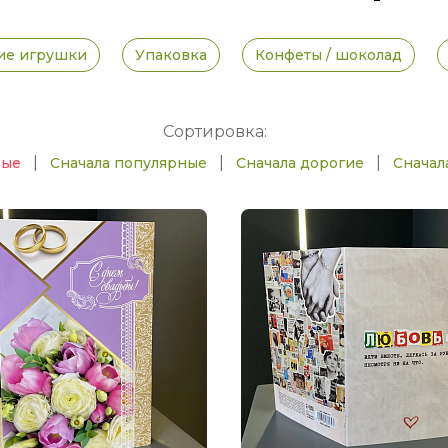
ие игрушки
Упаковка
Конфеты / шоколад
Сортировка:
|
|
|
вые
Сначала популярные
Сначала дорогие
Сначал