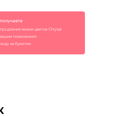
 получаете
продления жизни цветов Chrysal
 вашим пожеланием
ходу за букетом
к