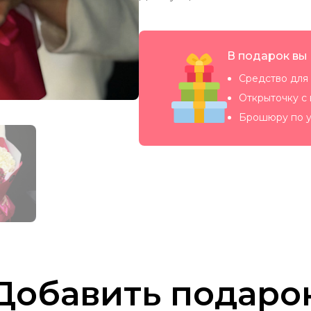
В подарок вы
Средство для 
Открыточку с
Брошюру по у
Добавить подаро