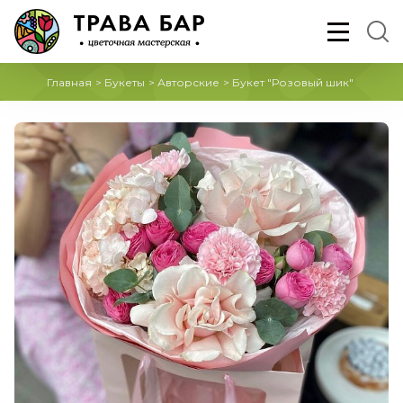
Главная
>
Букеты
>
Авторские
>
Букет "Розовый шик"