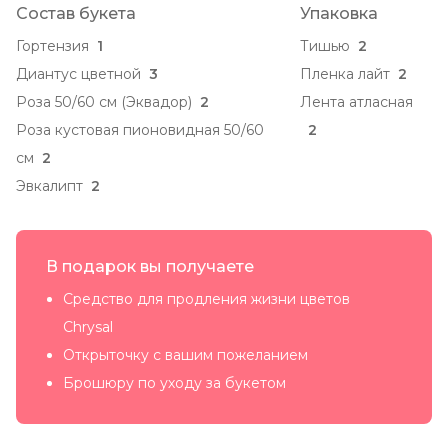
Состав букета
Упаковка
Гортензия
1
Тишью
2
Диантус цветной
3
Пленка лайт
2
Роза 50/60 см (Эквадор)
2
Лента атласная
Роза кустовая пионовидная 50/60
2
см
2
Эвкалипт
2
В подарок вы получаете
Средство для продления жизни цветов
Chrysal
Открыточку с вашим пожеланием
Брошюру по уходу за букетом