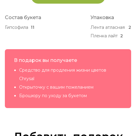
Состав букета
Упаковка
Гипсофила
11
Лента атласная
2
Пленка лайт
2
В подарок вы получаете
Средство для продления жизни цветов
Chrysal
Открыточку с вашим пожеланием
Брошюру по уходу за букетом