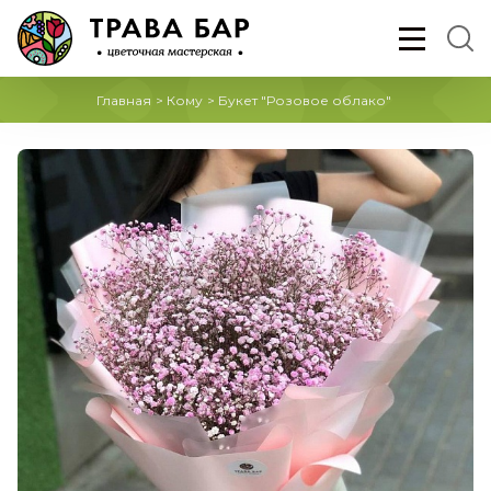
Главная
>
Кому
>
Букет "Розовое облако"