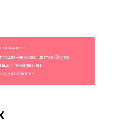
 получаете
продления жизни цветов Chrysal
 вашим пожеланием
ходу за букетом
к