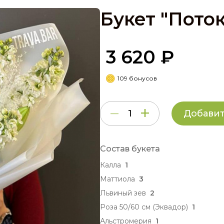
Букет "Поток
3 620 ₽
109 бонусов
Добавит
Состав букета
Калла
1
Маттиола
3
Львиный зев
2
Роза 50/60 см (Эквадор)
1
Альстромерия
1