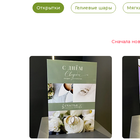
Открытки
Гелиевые шары
Мягк
Сначала но