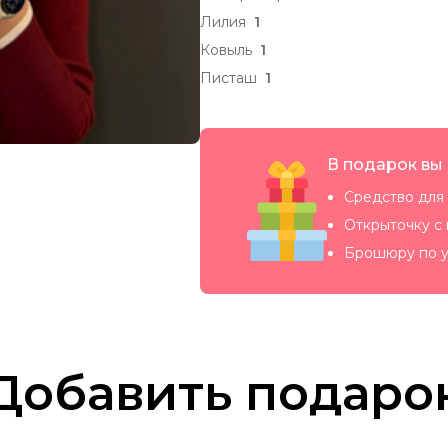
Лилия
1
Ковыль
1
Писташ
1
В подарок вы
Средство для 
Открыточку с
Брошюру по у
Добавить подаро