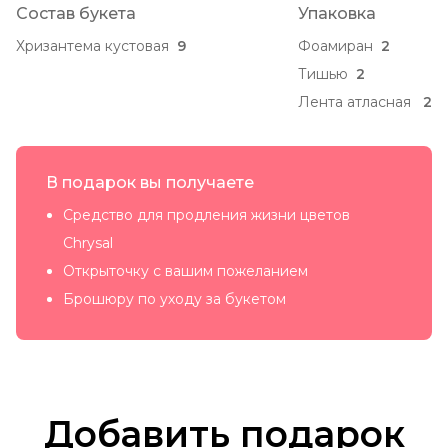
Состав букета
Упаковка
Хризантема кустовая
9
Фоамиран
2
Тишью
2
Лента атласная
2
В подарок вы получаете
Средство для продления жизни цветов
Chrysal
Открыточку с вашим пожеланием
Брошюру по уходу за букетом
Добавить подарок