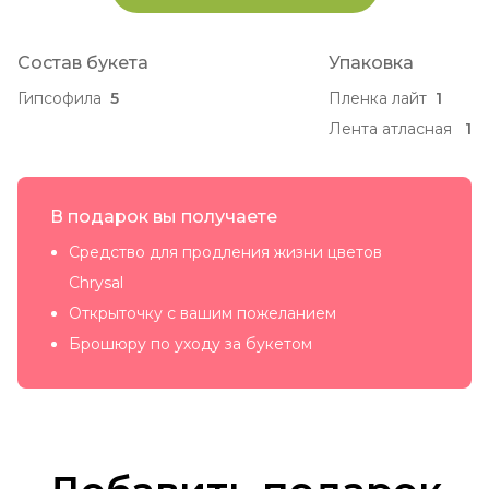
Состав букета
Упаковка
Гипсофила
5
Пленка лайт
1
Лента атласная
1
В подарок вы получаете
Средство для продления жизни цветов
Chrysal
Открыточку с вашим пожеланием
Брошюру по уходу за букетом