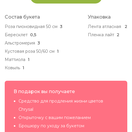
Состав букета
Упаковка
Роза пионовидная 50 см
3
Лента атласная
2
Бересклет
0,5
Пленка лайт
2
Альстромерия
3
Кустовая роза 50/60 см
1
Маттиола
1
Ковыль
1
В подарок вы получаете
Средство для продления жизни цветов
Chrysal
Открыточку с вашим пожеланием
Брошюру по уходу за букетом