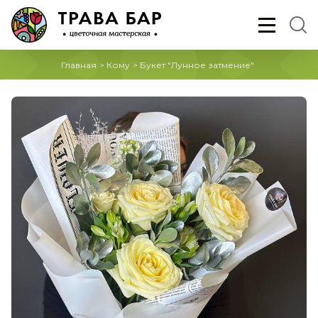
Главная
>
Кому
>
Букет "Лунное затмение"