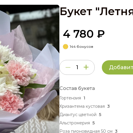
Букет "Летн
4 780 ₽
144 бонусов
Добавит
Состав букета
Гортензия
1
Хризантема кустовая
3
Диантус цветной
5
Альстромерия
5
Роза пионовидная 50 см
3