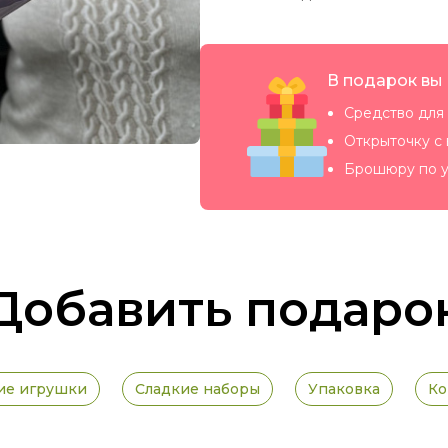
В подарок вы
Средство для 
Открыточку с
Брошюру по у
Добавить подаро
ие игрушки
Сладкие наборы
Упаковка
Ко