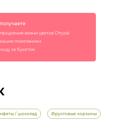
 получаете
продления жизни цветов Chrysal
 вашим пожеланием
ходу за букетом
к
нфеты / шоколад
Фруктовые корзины