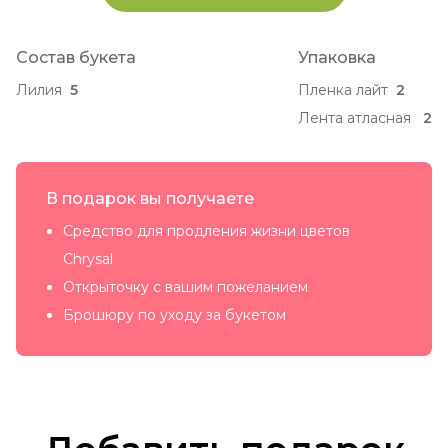
Состав букета
Упаковка
Лилия
5
Пленка лайт
2
Лента атласная
2
В подарок вы получаете
Средство для продления жизни цветов
Chrysal
Открыточку с вашим пожеланием
Брошюру по уходу за букетом