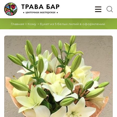
Главная
>
Кому
>
Букет из 5 белых лилий в оформлении