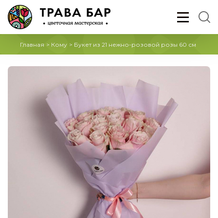
Главная
>
Кому
>
Букет из 21 нежно-розовой розы 60 см