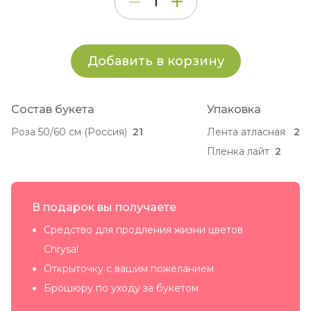
Добавить в корзину
Состав букета
Упаковка
Роза 50/60 см (Россия)
21
Лента атласная
2
Пленка лайт
2
В подарок вы получаете
Средство для продления жизни цветов
Chrysal
Открыточку с вашим пожеланием
Брошюру по уходу за букетом