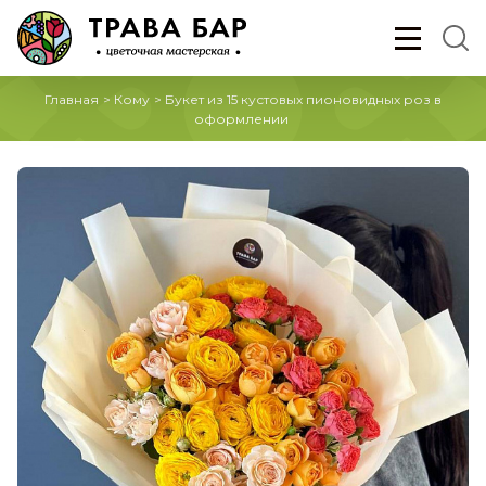
Главная
>
Кому
>
Букет из 15 кустовых пионовидных роз в
оформлении