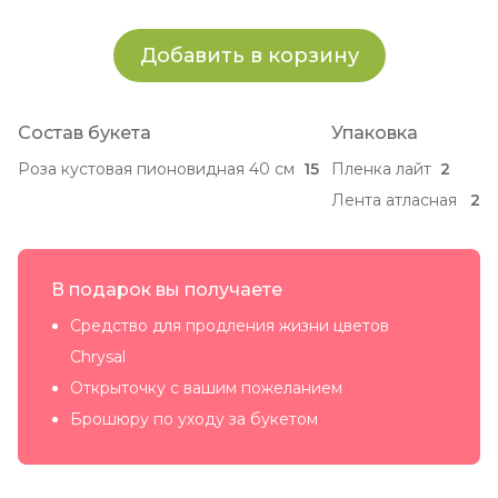
Добавить в корзину
Состав букета
Упаковка
Роза кустовая пионовидная 40 см
15
Пленка лайт
2
Лента атласная
2
В подарок вы получаете
Средство для продления жизни цветов
Chrysal
Открыточку с вашим пожеланием
Брошюру по уходу за букетом