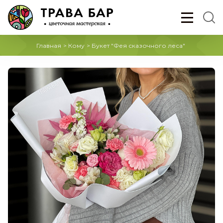
Главная
>
Кому
>
Букет "Фея сказочного леса"