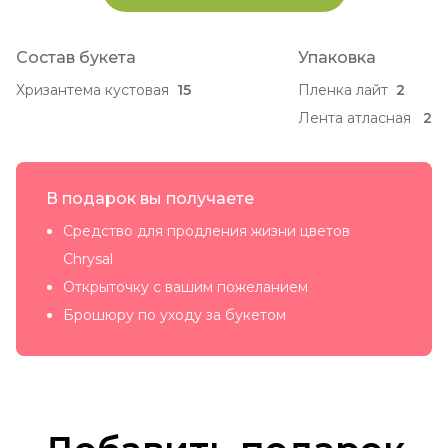
Состав букета
Упаковка
Хризантема кустовая
15
Пленка лайт
2
Лента атласная
2
В подарок вы получаете
Средство для продления жизни цветов
Chrysal
Открыточку с вашим пожеланием
Брошюру по уходу за букетом