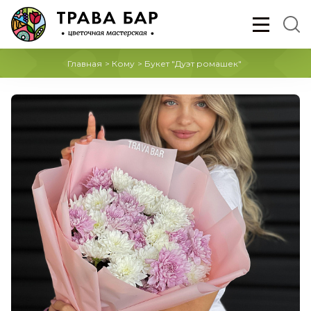
Главная
>
Кому
>
Букет "Дуэт ромашек"