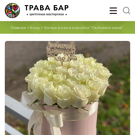
Главная
>
Кому
>
Белые розы в коробке "Любимой маме"