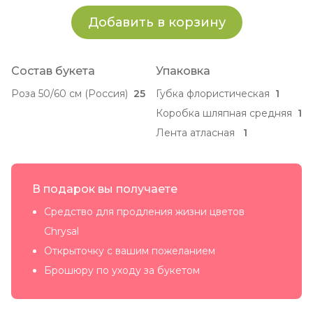
Добавить в корзину
Состав букета
Упаковка
Роза 50/60 см (Россия)
25
Губка флористическая
1
Коробка шляпная средняя
1
Лента атласная
1
В подарок вы получаете
Средство для продления жизни цветов
Chrysal
Открыточку с вашим пожеланием
Брошюру по уходу за букетом