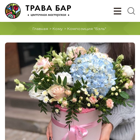
Главная
>
Кому
>
Композиция "Бэль"