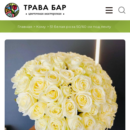
Главная
>
Кому
>
51 белая роза 50/60 см под ленту