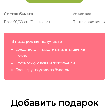
Состав букета
Упаковка
Роза 50/60 см (Россия)
51
Лента атласная
3
В подарок вы получаете
Средство для продления жизни цветов
Chrysal
Открыточку с вашим пожеланием
Брошюру по уходу за букетом
Добавить подарок