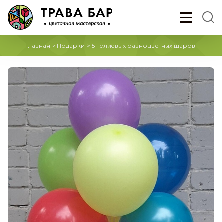
Главная
>
Подарки
>
5 гелиевых разноцветных шаров