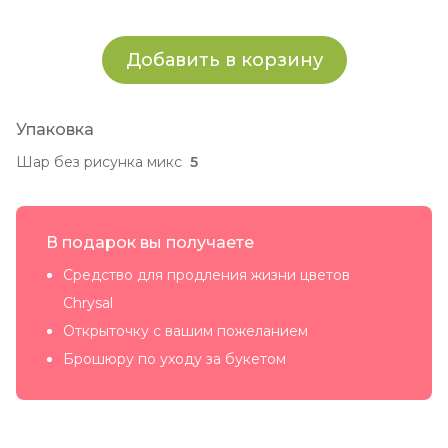
Добавить в корзину
Упаковка
Шар без рисунка микс
5
В подарок вы получаете
Средство для продления жизни цветов
Chrysal
Открыточку с вашим пожеланием
Брошюру по уходу за букетом