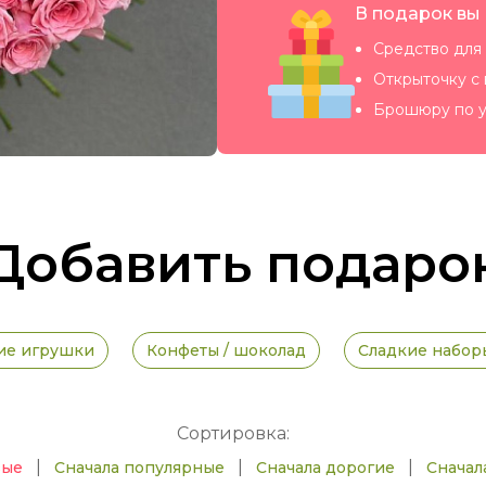
В подарок вы
Средство для 
Открыточку с
Брошюру по у
Добавить подаро
ие игрушки
Конфеты / шоколад
Сладкие набор
Сортировка:
|
|
|
вые
Сначала популярные
Сначала дорогие
Сначал