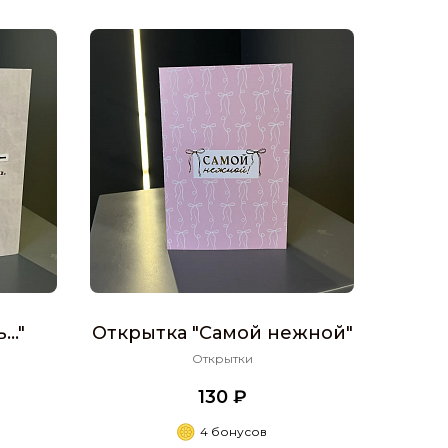
Открыт
.."
Открытка "Самой нежной"
Открытки
130 ₽
4 бонусов