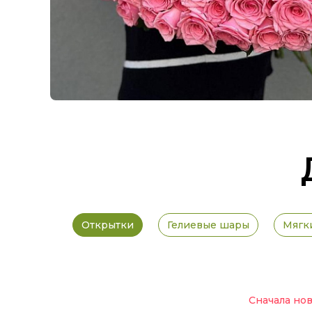
Открытки
Гелиевые шары
Мягк
Сначала но