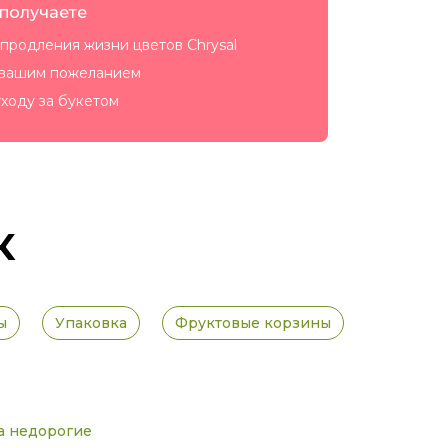
 получаете
продления жизни цветов Chrysal
 вашим пожеланием
ходу за букетом
к
ы
Упаковка
Фруктовые корзины
а недорогие