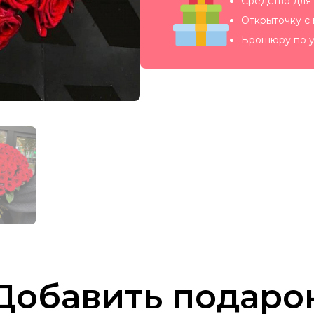
Средство для 
Открыточку с
Брошюру по у
Добавить подаро