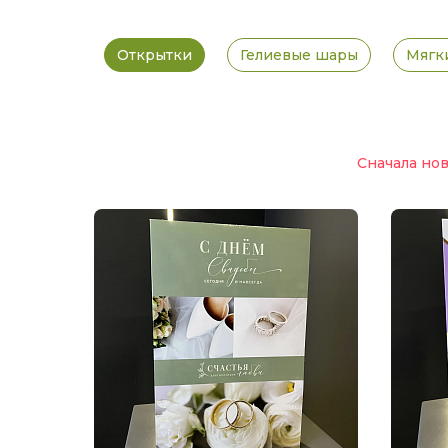
Открытки
Гелиевые шары
Мягк
Сначала но