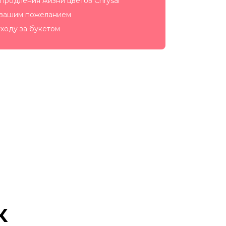
продления жизни цветов Chrysal
 вашим пожеланием
ходу за букетом
к