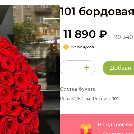
101 бордовая
11 890 ₽
20 340
357 бонусов
Добавит
Состав букета
Роза 50/60 см (Россия)
101
В подарок вы