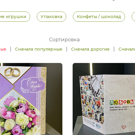
ие игрушки
Упаковка
Конфеты / шоколад
Сортировка:
|
|
|
вые
Сначала популярные
Сначала дорогие
Сначал